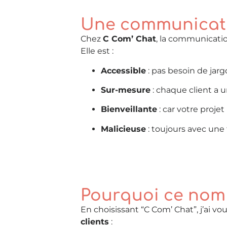
Une communicati
Chez
C Com’ Chat
, la communicatio
Elle est :
Accessible
: pas besoin de jargo
Sur-mesure
: chaque client a u
Bienveillante
: car votre proj
Malicieuse
: toujours avec une 
Pourquoi ce nom 
En choisissant “C Com’ Chat”, j’ai v
clients
: