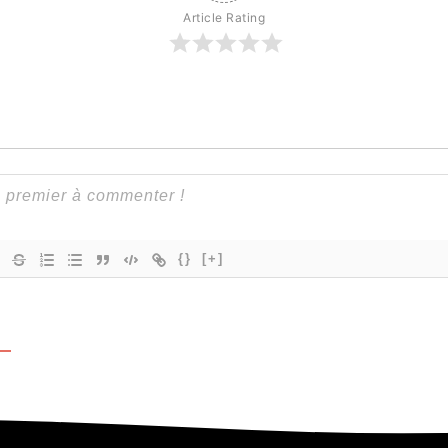
Article Rating
{}
[+]