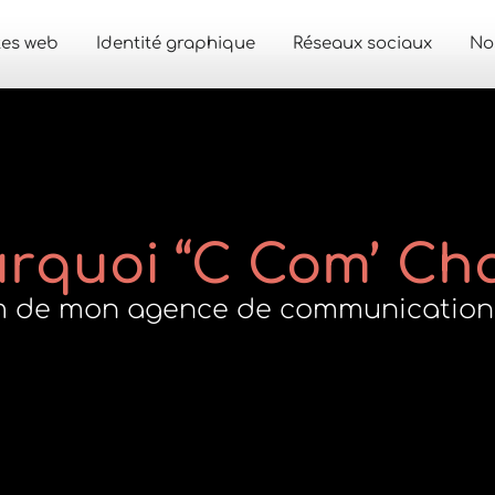
tes web
Identité graphique
Réseaux sociaux
Nos
rquoi “C Com’ Cha
 nom de mon agence de communicatio